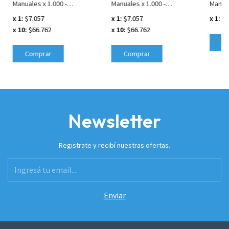
Manuales x 1.000 -
Manuales x 1.000 -
Manual
Estándar de 19 cm
Estándar 19 cm
de 26
x 1:
$7.057
x 1:
$7.057
x 1:
$1
x 10:
$66.762
x 10:
$66.762
C
Comprar
Comprar
Newsletter
Registrate y recibí nuestras ofertas.