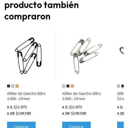
producto también
compraron
Alfiler de Gancho 000 x
Alfiler de Gancho 000 x
Alfiler
2.000 - 19 mm
2.000 - 19 mm
22 m
x 1:
$11.873
x 1:
$11.873
x 1:
$1
x 10:
$108.588
x 10:
$108.588
x 10:
$
Comprar
Comprar
C