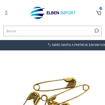
0
🏷️ ENVÍO GRATIS A PARTIR DE $90.000 SOLO BS. 