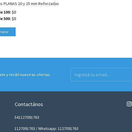
as PLANAS 20 y 25 mm Reforzadas
e 100:
$0
e 500:
$0
mprar
ate y recibí nuestras ofertas.
Contactános
541127091763
1127091763 / Whatsapp: 1127091763