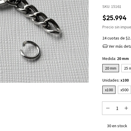
SKU:
15161
$25.994
Precio sin impu
24
cuotas de
$2
Ver más deta
Medida:
20 mm
20 mm
25 
Unidades:
x100
x100
x500
30
en stock