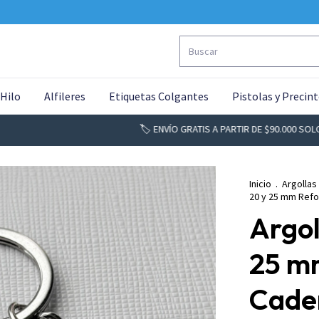
 Hilo
Alfileres
Etiquetas Colgantes
Pistolas y Precin
🏷️ ENVÍO GRATIS A PARTIR DE $90.000 SOLO BS. AS
Inicio
.
Argollas
20 y 25 mm Refo
Argo
25 m
Caden