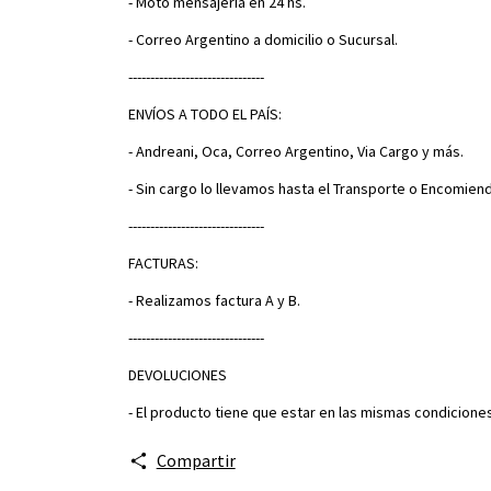
- Moto mensajería en 24 hs.
- Correo Argentino a domicilio o Sucursal.
-------------------------------
ENVÍOS A TODO EL PAÍS:
- Andreani, Oca, Correo Argentino, Via Cargo y más.
- Sin cargo lo llevamos hasta el Transporte o Encomiend
-------------------------------
FACTURAS:
- Realizamos factura A y B.
-------------------------------
DEVOLUCIONES
- El producto tiene que estar en las mismas condicione
Compartir