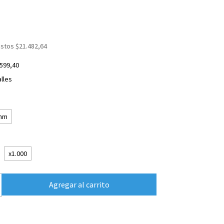
estos
$21.482,64
.599,40
lles
mm
x1.000