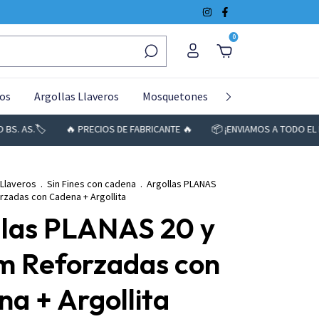
0
tos
Argollas Llaveros
Mosquetones
Resina
Fajas 
.🏷️
🔥 PRECIOS DE FABRICANTE 🔥
📦 ¡ENVIAMOS A TODO EL PAÍS! 🚚
 Llaveros
.
Sin Fines con cadena
.
Argollas PLANAS
rzadas con Cadena + Argollita
llas PLANAS 20 y
m Reforzadas con
a + Argollita