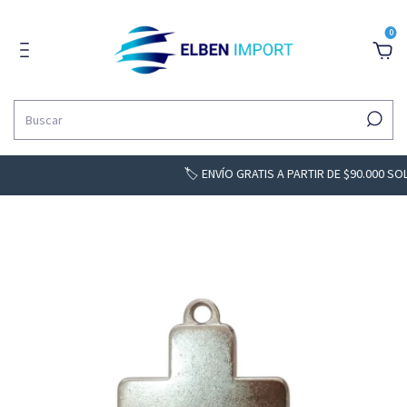
0
🏷️ ENVÍO GRATIS A PARTIR DE $90.000 SOLO BS. 