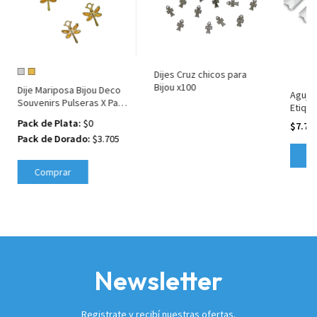
Dijes Cruz chicos para
Bijou x100
Dije Mariposa Bijou Deco
Agujas
Souvenirs Pulseras X Pack
Etique
50
Repue
Pack de Plata:
$0
$7.79
Pack de Dorado:
$3.705
Comprar
Newsletter
Registrate y recibí nuestras ofertas.