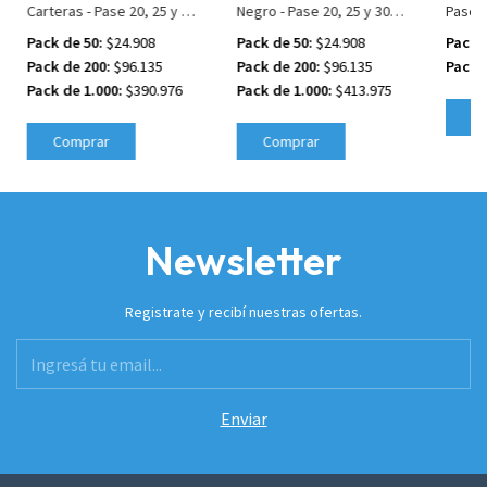
Carteras - Pase 20, 25 y 30
Negro - Pase 20, 25 y 30
Pase 2
mm
mm
Pack de 50:
$24.908
Pack de 50:
$24.908
Pack 
Pack de 200:
$96.135
Pack de 200:
$96.135
Pack 
Pack de 1.000:
$390.976
Pack de 1.000:
$413.975
C
Comprar
Comprar
Newsletter
Registrate y recibí nuestras ofertas.