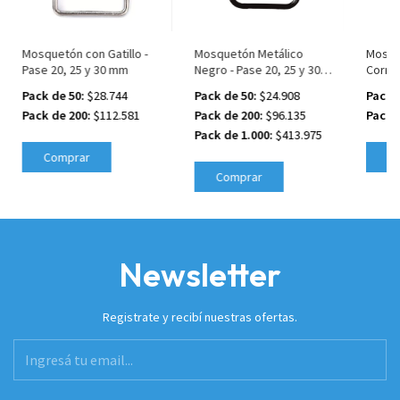
Mosquetón con Gatillo -
Mosquetón Metálico
Mosqu
Pase 20, 25 y 30 mm
Negro - Pase 20, 25 y 30
Correa
mm
Pack de 50:
$28.744
Pack de 50:
$24.908
Pack 
Pack de 200:
$112.581
Pack de 200:
$96.135
Pack 
Pack de 1.000:
$413.975
Comprar
C
Comprar
Newsletter
Registrate y recibí nuestras ofertas.